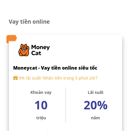
Vay tiền online
Moneycat - Vay tiền online siêu tốc
0% lãi suất! Nhận tiền trong 5 phút 24/7
Khoản vay
Lãi suất
10
20%
triệu
năm