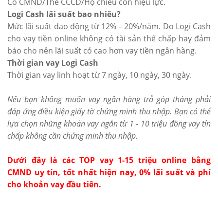
Có CMND/Thẻ CCCD/Hộ chiếu còn hiệu lực.
Logi Cash lãi suất bao nhiêu?
Mức lãi suất dao động từ 12% – 20%/năm. Do Logi Cash
cho vay tiền online không có tài sản thế chấp hay đảm
bảo cho nên lãi suất có cao hơn vay tiền ngân hàng.
Thời gian vay Logi Cash
Thời gian vay linh hoạt từ 7 ngày, 10 ngày, 30 ngày.
Nếu bạn không muốn vay ngân hàng trả góp tháng phải
đáp ứng điều kiện giấy tờ chứng minh thu nhập. Bạn có thể
lựa chọn những khoản vay ngắn từ 1 - 10 triệu đồng vay tín
chấp không cần chứng minh thu nhập.
Dưới đây là các TOP vay 1-15 triệu online bằng
CMND uy tín, tốt nhất hiện nay, 0% lãi suất và phí
cho khoản vay đầu tiên.