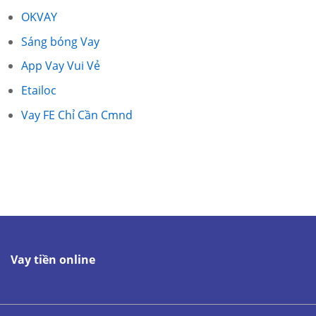
OKVAY
Sáng bóng Vay
App Vay Vui Vẻ
Etailoc
Vay FE Chỉ Cần Cmnd
Vay tiền online