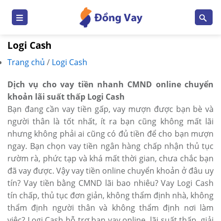
Skip
to
content
Logi Cash
Trang chủ
/
Logi Cash
Dịch vụ cho vay tiền nhanh CMND online chuyển
khoản lãi suất thấp Logi Cash
Bạn đang cần vay tiền gấp, vay mượn được bạn bè và
người thân là tốt nhất, ít ra bạn cũng không mất lãi
nhưng không phải ai cũng có đủ tiền để cho bạn mượn
ngay. Bạn chọn vay tiền ngân hàng chấp nhận thủ tục
rườm rà, phức tạp và khá mất thời gian, chưa chắc bạn
đã vay được. Vậy vay tiền online chuyển khoản ở đâu uy
tín? Vay tiền bằng CMND lãi bao nhiêu? Vay Logi Cash
tín chấp, thủ tục đơn giản, không thẩm định nhà, không
thẩm định người thân và không thẩm định nơi làm
việc? Logi Cash hỗ trợ bạn vay online, lãi suất thấp, giải