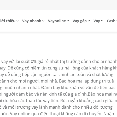
iới thiệu
Vay nhanh
Vayonline
Vay gấp
Vay
Cash
vay với lãi suất 0% giá rẻ nhất thị trường dành cho ai nhan
này. Để củng cố niềm tin cùng sự hài lòng của khách hàng kh
ay dễ dàng tiếp cận nguồn tài chính an toàn và chất lượng
 dành cho mọi người, mọi nhà. Báo hoa mai áp dụng trí tuệ
g muốn nhanh nhất. Đánh bay khó khăn về vấn đề tiền bạc
i người đảm bảo về nền kinh tế của gia đình.Báo hoa mai n
ối ưu hóa các thao tác vay tiền. Rút ngắn khoảng cách giữa 
tố và môi trường vay lành mạnh dành cho nhiều đối tượng
quốc. Vay online qua điện thoại không cần di chuyển. Nhận