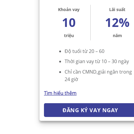
Khoản vay
Lãi suất
10
12%
triệu
năm
Độ tuổi từ 20 – 60
Thời gian vay từ 10 – 30 ngày
Chỉ cần CMND,giải ngân trong
24 giờ
Tìm hiểu thêm
ĐĂNG KÝ VAY NGAY