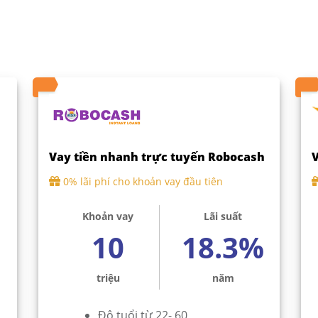
Vay tiền nhanh trực tuyến Robocash
V
0% lãi phí cho khoản vay đầu tiên
Khoản vay
Lãi suất
10
18.3%
triệu
năm
Độ tuổi từ 22- 60