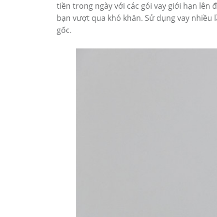
tiền trong ngày với các gói vay giới hạn lên 
bạn vượt qua khó khăn. Sử dụng vay nhiều l
gốc.