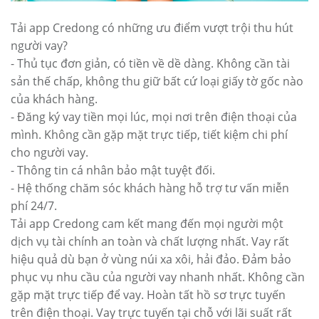
Tải app Credong có những ưu điểm vượt trội thu hút
người vay?
- Thủ tục đơn giản, có tiền về dề dàng. Không cần tài
sản thế chấp, không thu giữ bất cứ loại giấy tờ gốc nào
của khách hàng.
- Đăng ký vay tiền mọi lúc, mọi nơi trên điện thoại của
mình. Không cần gặp mặt trực tiếp, tiết kiệm chi phí
cho người vay.
- Thông tin cá nhân bảo mật tuyệt đối.
- Hệ thống chăm sóc khách hàng hỗ trợ tư vấn miễn
phí 24/7.
Tải app Credong cam kết mang đến mọi người một
dịch vụ tài chính an toàn và chất lượng nhất. Vay rất
hiệu quả dù bạn ở vùng núi xa xôi, hải đảo. Đảm bảo
phục vụ nhu cầu của người vay nhanh nhất. Không cần
gặp mặt trực tiếp để vay. Hoàn tất hồ sơ trực tuyến
trên điện thoại. Vay trực tuyến tại chỗ với lãi suất rất