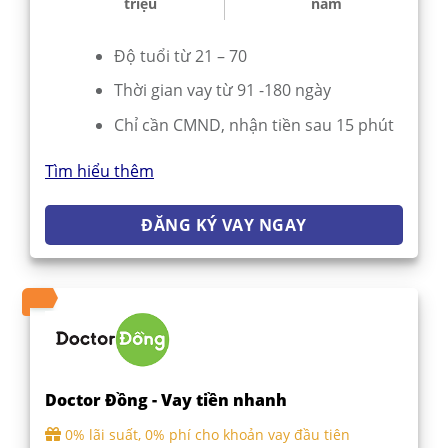
triệu
năm
Độ tuổi từ 21 – 70
Thời gian vay từ 91 -180 ngày
Chỉ cần CMND, nhận tiền sau 15 phút
Tìm hiểu thêm
ĐĂNG KÝ VAY NGAY
Doctor Đồng - Vay tiền nhanh
0% lãi suất, 0% phí cho khoản vay đầu tiên