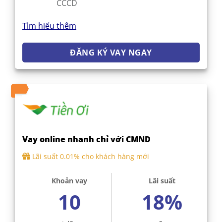
CCCD
Tìm hiểu thêm
ĐĂNG KÝ VAY NGAY
Vay online nhanh chỉ với CMND
Lãi suất 0.01% cho khách hàng mới
Khoản vay
Lãi suất
10
18%