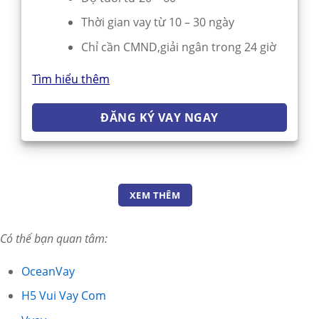
Thời gian vay từ 10 – 30 ngày
Chỉ cần CMND,giải ngân trong 24 giờ
Tìm hiểu thêm
ĐĂNG KÝ VAY NGAY
XEM THÊM
Có thể bạn quan tâm:
OceanVay
H5 Vui Vay Com