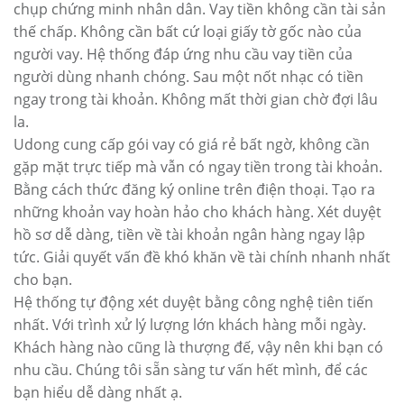
chụp chứng minh nhân dân. Vay tiền không cần tài sản
thế chấp. Không cần bất cứ loại giấy tờ gốc nào của
người vay. Hệ thống đáp ứng nhu cầu vay tiền của
người dùng nhanh chóng. Sau một nốt nhạc có tiền
ngay trong tài khoản. Không mất thời gian chờ đợi lâu
la.
Udong cung cấp gói vay có giá rẻ bất ngờ, không cần
gặp mặt trực tiếp mà vẫn có ngay tiền trong tài khoản.
Bằng cách thức đăng ký online trên điện thoại. Tạo ra
những khoản vay hoàn hảo cho khách hàng. Xét duyệt
hồ sơ dễ dàng, tiền về tài khoản ngân hàng ngay lập
tức. Giải quyết vấn đề khó khăn về tài chính nhanh nhất
cho bạn.
Hệ thống tự động xét duyệt bằng công nghệ tiên tiến
nhất. Với trình xử lý lượng lớn khách hàng mỗi ngày.
Khách hàng nào cũng là thượng đế, vậy nên khi bạn có
nhu cầu. Chúng tôi sẵn sàng tư vấn hết mình, để các
bạn hiểu dễ dàng nhất ạ.