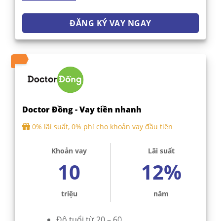
ĐĂNG KÝ VAY NGAY
Doctor Đồng - Vay tiền nhanh
0% lãi suất, 0% phí cho khoản vay đầu tiên
Khoản vay
Lãi suất
10
12%
triệu
năm
Độ tuổi từ 20 – 60