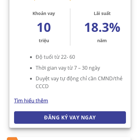
Khoản vay
Lãi suất
10
18.3%
triệu
năm
Độ tuổi từ 22- 60
Thời gian vay từ 7 – 30 ngày
Duyệt vay tự động chỉ cần CMND/thẻ
CCCD
Tìm hiểu thêm
ĐĂNG KÝ VAY NGAY