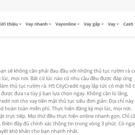
iới thiệu
Vay nhanh
Vayonline
Vay gấp
Vay
Cash
bạn sẽ không cần phải đau đầu với những thủ tục rườm rà c
i lúc, mọi nơi. Bất cứ lúc nào có nhu cầu đều được đáp ứng
, làm thủ tục rườm rà. H5 CityCredit ngay lập tức có mặt hỗ 
được đưa ra tùy ý bạn lựa chọn ngay. Không cần lo lắng,
redit nơi cho vay tiền mặt thủ tục siêu đơn giản: Địa chỉ này
d hoàn toàn miễn phí. Thực hiện đăng ký mọi lúc, mọi nơi.
ặt trực tiếp. Mọi thứ đều thực hiện online nhanh gọn. Chỉ c
Điền đầy đủ chính xác thông tin trong vòng 3 phút. Có nga
quyết khó khăn cho bạn nhanh nhất.