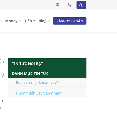
Money
Tiền
Blog
ĐĂNG KÝ TƯ VẤN
ủa
TIN TỨC NỔI BẬT
DANH MỤC TIN TỨC
trợ
Bạn cần một khoản vay?
Hướng dẫn vay tiền nhanh
ần
y