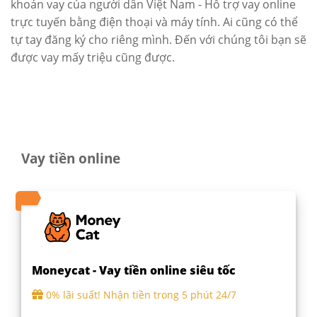
khoản vay của người dân Việt Nam - Hỗ trợ vay online
trực tuyến bằng điện thoại và máy tính. Ai cũng có thể
tự tay đăng ký cho riêng mình. Đến với chúng tôi bạn sẽ
được vay mấy triệu cũng được.
Vay tiền online
Moneycat - Vay tiền online siêu tốc
0% lãi suất! Nhận tiền trong 5 phút 24/7