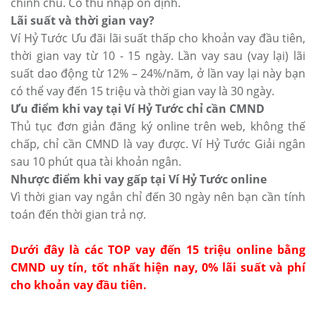
chính chủ. Có thu nhập ổn định.
Lãi suất và thời gian vay?
Ví Hỷ Tước Ưu đãi lãi suất thấp cho khoản vay đầu tiên,
thời gian vay từ 10 - 15 ngày. Lần vay sau (vay lại) lãi
suất dao động từ 12% – 24%/năm, ở lần vay lại này bạn
có thể vay đến 15 triệu và thời gian vay là 30 ngày.
Ưu điểm khi vay tại Ví Hỷ Tước chỉ cần CMND
Thủ tục đơn giản đăng ký online trên web, không thế
chấp, chỉ cần CMND là vay được. Ví Hỷ Tước Giải ngân
sau 10 phút qua tài khoản ngân.
Nhược điểm khi vay gấp tại Ví Hỷ Tước online
Vì thời gian vay ngắn chỉ đến 30 ngày nên bạn cần tính
toán đến thời gian trả nợ.
Dưới đây là các TOP vay đến 15 triệu online bằng
CMND uy tín, tốt nhất hiện nay, 0% lãi suất và phí
cho khoản vay đầu tiên.