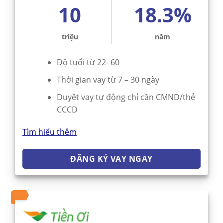
10
18.3%
triệu
năm
Độ tuổi từ 22- 60
Thời gian vay từ 7 – 30 ngày
Duyệt vay tự động chỉ cần CMND/thẻ
CCCD
Tìm hiểu thêm
ĐĂNG KÝ VAY NGAY