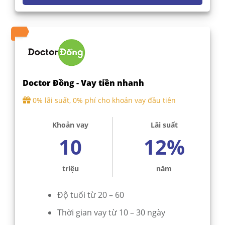
Doctor Đồng - Vay tiền nhanh
0% lãi suất, 0% phí cho khoản vay đầu tiên
Khoản vay
Lãi suất
10
12%
triệu
năm
Độ tuổi từ 20 – 60
Thời gian vay từ 10 – 30 ngày