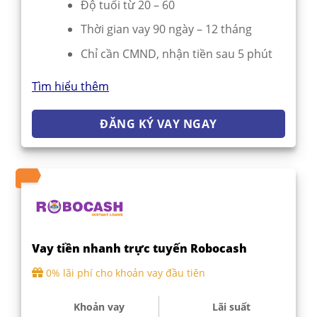
Độ tuổi từ 20 – 60
Thời gian vay 90 ngày – 12 tháng
Chỉ cần CMND, nhận tiền sau 5 phút
Tìm hiểu thêm
ĐĂNG KÝ VAY NGAY
Vay tiền nhanh trực tuyến Robocash
0% lãi phí cho khoản vay đầu tiên
Khoản vay
Lãi suất