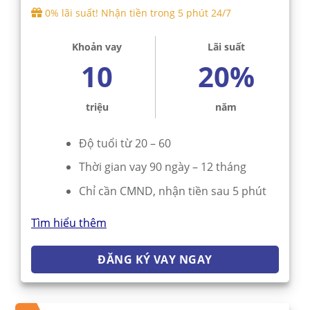
0% lãi suất! Nhận tiền trong 5 phút 24/7
Khoản vay
Lãi suất
10
20%
triệu
năm
Độ tuổi từ 20 – 60
Thời gian vay 90 ngày – 12 tháng
Chỉ cần CMND, nhận tiền sau 5 phút
Tìm hiểu thêm
ĐĂNG KÝ VAY NGAY