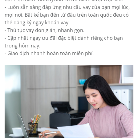
- Luôn sẵn sàng đáp ứng nhu cầu vay của bạn mọi lúc,
mọi nơi. Bất kể bạn đến từ đâu trên toàn quốc đều có
thể đăng ký ngay khoản vay.
- Thủ tục vay đơn giản, nhanh gọn.
- Cập nhật ngay ưu đãi đặc biệt dành riêng cho bạn
trong hôm nay.
- Giao dịch nhanh hoàn toàn miễn phí.