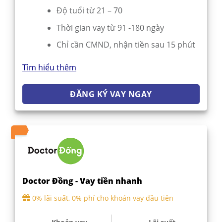
Độ tuổi từ 21 – 70
Thời gian vay từ 91 -180 ngày
Chỉ cần CMND, nhận tiền sau 15 phút
Tìm hiểu thêm
ĐĂNG KÝ VAY NGAY
Doctor Đồng - Vay tiền nhanh
0% lãi suất, 0% phí cho khoản vay đầu tiên