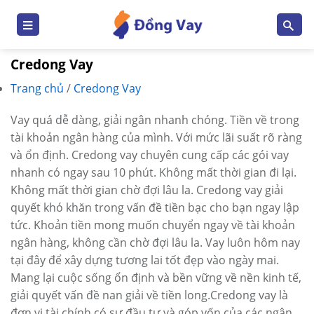
Skip
to
content
Credong Vay
Trang chủ
/
Credong Vay
Vay quá dễ dàng, giải ngân nhanh chóng. Tiền về trong
tài khoản ngân hàng của mình. Với mức lãi suất rõ ràng
và ổn định. Credong vay chuyên cung cấp các gói vay
nhanh có ngay sau 10 phút. Không mất thời gian đi lại.
Không mất thời gian chờ đợi lâu la. Credong vay giải
quyết khó khăn trong vấn đề tiền bạc cho bạn ngay lập
tức. Khoản tiền mong muốn chuyển ngay về tài khoản
ngân hàng, không cần chờ đợi lâu la. Vay luôn hôm nay
tại đây để xây dựng tương lai tốt đẹp vào ngày mai.
Mang lại cuộc sống ổn định và bền vững về nền kinh tế,
giải quyết vấn đề nan giải về tiền long.Credong vay là
đơn vị tài chính có sự đầu tư và góp vốn của các ngân