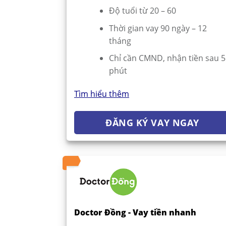
Độ tuổi từ 20 – 60
Thời gian vay 90 ngày – 12
tháng
Chỉ cần CMND, nhận tiền sau 5
phút
Tìm hiểu thêm
ĐĂNG KÝ VAY NGAY
Doctor Đồng - Vay tiền nhanh