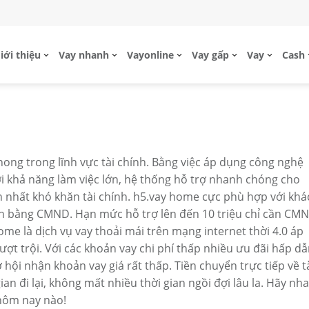
iới thiệu
Vay nhanh
Vayonline
Vay gấp
Vay
Cash
hong trong lĩnh vực tài chính. Bằng việc áp dụng công nghệ
ới khả năng làm việc lớn, hệ thống hỗ trợ nhanh chóng cho
h nhất khó khăn tài chính. h5.vay home cực phù hợp với khá
 bằng CMND. Hạn mức hỗ trợ lên đến 10 triệu chỉ cần CMN
me là dịch vụ vay thoải mái trên mạng internet thời 4.0 áp
ượt trội. Với các khoản vay chi phí thấp nhiều ưu đãi hấp dẫ
ội nhận khoản vay giá rất thấp. Tiền chuyển trực tiếp về t
n đi lại, không mất nhiều thời gian ngồi đợi lâu la. Hãy nh
hôm nay nào!