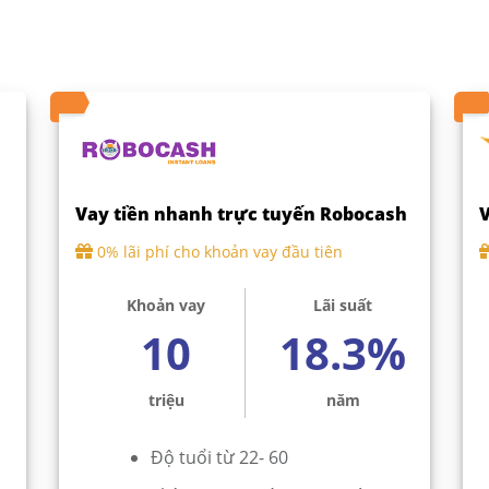
Vay tiền nhanh trực tuyến Robocash
V
0% lãi phí cho khoản vay đầu tiên
Khoản vay
Lãi suất
10
18.3%
triệu
năm
Độ tuổi từ 22- 60