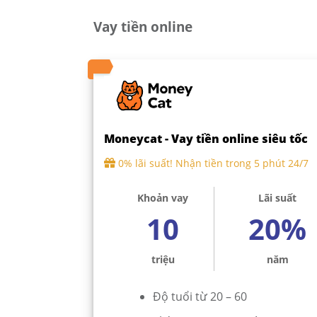
Vay tiền online
Moneycat - Vay tiền online siêu tốc
0% lãi suất! Nhận tiền trong 5 phút 24/7
Khoản vay
Lãi suất
10
20%
triệu
năm
Độ tuổi từ 20 – 60