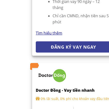
Thời gian vay 90 ngày – 12
tháng
Chỉ cần CMND, nhận tiền sau 5
phút
Tìm hiểu thêm
ĐĂNG KÝ VAY NGAY
Doctor Đồng - Vay tiền nhanh
0% lãi suất, 0% phí cho khoản vay đầu tiê