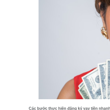
Các bước thực hiện đăng ký vay tiền nhan