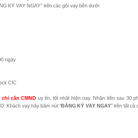
ĐĂNG KÝ VAY NGAY" trên các gói vay bên dưới
 90 ngày
heck CIC
e chỉ cần CMND
uy tín, tốt nhất hiện nay. Nhận tiền sau 30 ph
ND: Khách vay hãy bấm nút “
ĐĂNG KÝ VAY NGAY
” trên tất cả