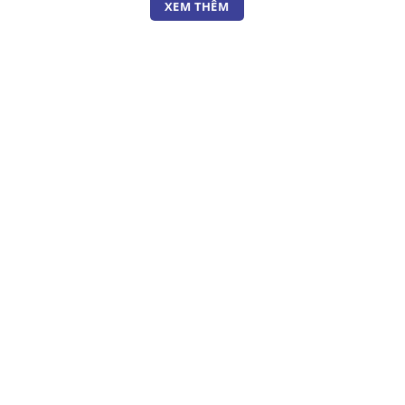
XEM THÊM