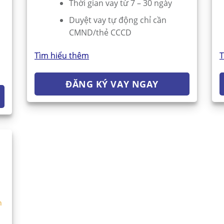
Thời gian vay từ 7 – 30 ngày
Duyệt vay tự động chỉ cần
CMND/thẻ CCCD
Tìm hiểu thêm
T
ĐĂNG KÝ VAY NGAY
n