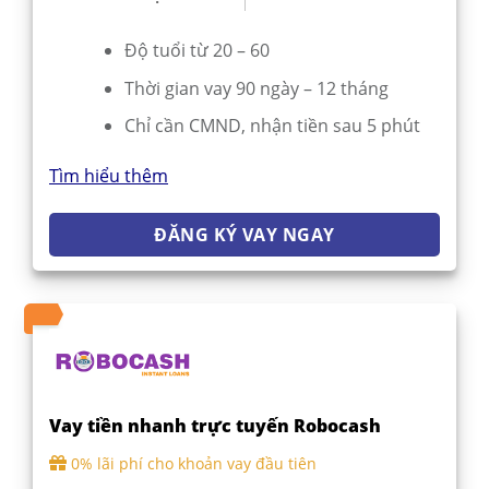
Độ tuổi từ 20 – 60
Thời gian vay 90 ngày – 12 tháng
Chỉ cần CMND, nhận tiền sau 5 phút
Tìm hiểu thêm
ĐĂNG KÝ VAY NGAY
Vay tiền nhanh trực tuyến Robocash
0% lãi phí cho khoản vay đầu tiên