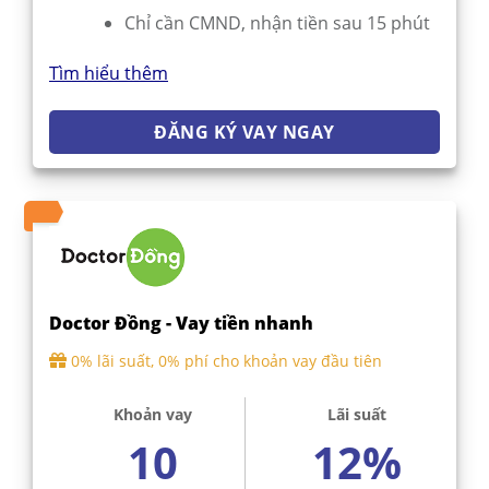
Chỉ cần CMND, nhận tiền sau 15 phút
Tìm hiểu thêm
ĐĂNG KÝ VAY NGAY
Doctor Đồng - Vay tiền nhanh
0% lãi suất, 0% phí cho khoản vay đầu tiên
Khoản vay
Lãi suất
10
12%