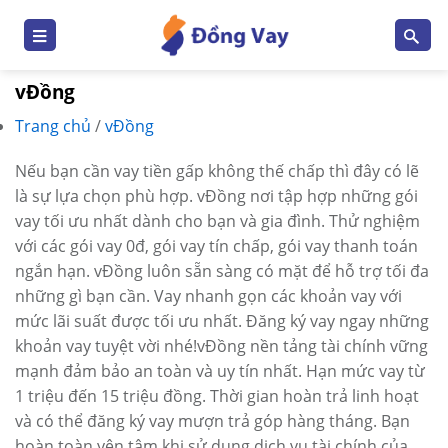
Skip
to
content
vĐồng
Trang chủ
/
vĐồng
Nếu bạn cần vay tiền gấp không thế chấp thì đây có lẽ
là sự lựa chọn phù hợp. vĐồng nơi tập hợp những gói
vay tối ưu nhất dành cho bạn và gia đình. Thử nghiệm
với các gói vay 0đ, gói vay tín chấp, gói vay thanh toán
ngắn hạn. vĐồng luôn sẵn sàng có mặt để hỗ trợ tối đa
những gì bạn cần. Vay nhanh gọn các khoản vay với
mức lãi suất được tối ưu nhất. Đăng ký vay ngay những
khoản vay tuyệt vời nhé!vĐồng nền tảng tài chính vững
mạnh đảm bảo an toàn và uy tín nhất. Hạn mức vay từ
1 triệu đến 15 triệu đồng. Thời gian hoàn trả linh hoạt
và có thể đăng ký vay mượn trả góp hàng tháng. Bạn
hoàn toàn yên tâm khi sử dụng dịch vụ tài chính của