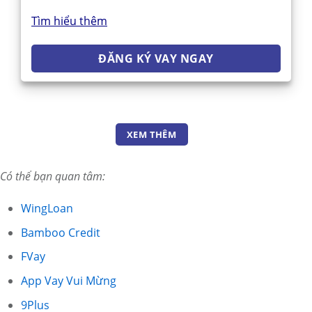
Tìm hiểu thêm
ĐĂNG KÝ VAY NGAY
XEM THÊM
Có thể bạn quan tâm:
WingLoan
Bamboo Credit
FVay
App Vay Vui Mừng
9Plus