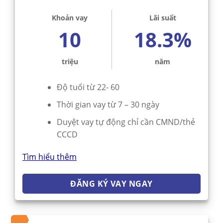
Khoản vay
Lãi suất
10
18.3%
triệu
năm
Độ tuổi từ 22- 60
Thời gian vay từ 7 – 30 ngày
Duyệt vay tự động chỉ cần CMND/thẻ
CCCD
Tìm hiểu thêm
ĐĂNG KÝ VAY NGAY