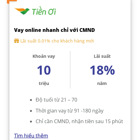
Vay online nhanh chỉ với CMND
Lãi suất 0.01% cho khách hàng mới
Khoản vay
Lãi suất
10
18%
triệu
năm
Độ tuổi từ 21 – 70
Thời gian vay từ 91 -180 ngày
Chỉ cần CMND, nhận tiền sau 15 phút
Tìm hiểu thêm