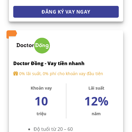
ĐĂNG KÝ VAY NGAY
Doctor Đồng - Vay tiền nhanh
0% lãi suất, 0% phí cho khoản vay đầu tiên
Khoản vay
Lãi suất
10
12%
triệu
năm
Độ tuổi từ 20 – 60