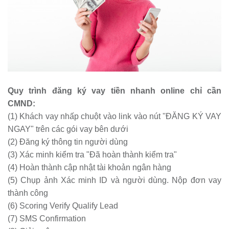
Quy trình đăng ký vay tiền nhanh online chỉ cần
CMND:
(1)
Khách vay nhấp chuột vào link vào nút ''ĐĂNG KÝ VAY
NGAY" trên các gói vay bên dưới
(2) Đăng ký thông tin người dùng
(3) Xác minh kiểm tra "Đã hoàn thành kiểm tra"
(4) Hoàn thành cập nhật tài khoản ngân hàng
(5) Chụp ảnh Xác minh ID và người dùng. Nộp đơn vay
thành công
(6) Scoring Verify Qualify Lead
(7) SMS Confirmation