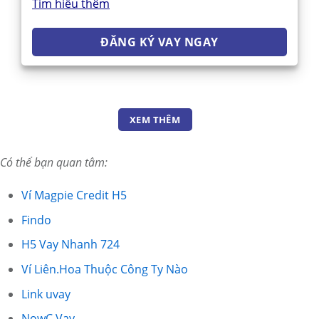
Tìm hiểu thêm
ĐĂNG KÝ VAY NGAY
XEM THÊM
Có thể bạn quan tâm:
Ví Magpie Credit H5
Findo
H5 Vay Nhanh 724
Ví Liên.Hoa Thuộc Công Ty Nào
Link uvay
NowC Vay