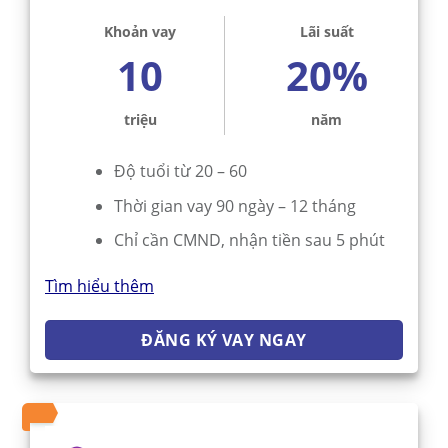
Khoản vay
Lãi suất
10
20%
triệu
năm
Độ tuổi từ 20 – 60
Thời gian vay 90 ngày – 12 tháng
Chỉ cần CMND, nhận tiền sau 5 phút
Tìm hiểu thêm
ĐĂNG KÝ VAY NGAY