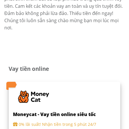
tiền. Cam kết các khoản vay an toàn và uy tín tuyệt đối.
Đảm bảo không phải lừa đảo. Thiếu tiền đến ngay!
Chúng tôi luôn sẵn sàng chào mừng bạn mọi lúc mọi
nơi.
Vay tiền online
Moneycat - Vay tiền online siêu tốc
0% lãi suất! Nhận tiền trong 5 phút 24/7