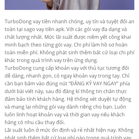
TurboDong vay tiền nhanh chóng, uy tín và tuyệt đối an
toàn tại sago vay tiền apk. Với các gói vay đa dạng và
chất lượng nhất. Mức lãi suất được niêm yết công khai
minh bạch theo từng gói vay. Chi phí làm hồ sơ hoàn
toàn miễn phí. Không phát sinh thêm bất cứ loại chi phí
khác trong quá trình vay trên ứng dụng.
TurboDong cung cấp khoản vay với thủ tục tương đối
dễ dàng, nhanh gọn, có ngay khoản vay trong tay. Chỉ
cần bạn bấm vào đúng nút “ĐĂNG KÝ VAY NGAY” phía
dưới bài viết này, sau đó đăng kí thông tin chân thực
đảm bảo tính khách hàng. Hệ thống xét duyệt tự động
và mang lại những gói vay dành riêng cho bạn. Luôn
luôn linh hoạt khoản vay và thời gian vay nếu khách
hàng có nhu cầu thay đổi.
Lãi suất luôn ở mức ổn định và rẻ nhất hiện nay. Không
phát sinh thêm bất cứ loại phí nào trong quá trình vay