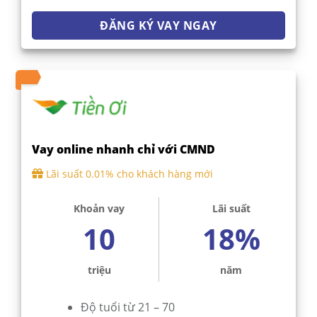
ĐĂNG KÝ VAY NGAY
Vay online nhanh chỉ với CMND
Lãi suất 0.01% cho khách hàng mới
Khoản vay
Lãi suất
10
18%
triệu
năm
Độ tuổi từ 21 – 70